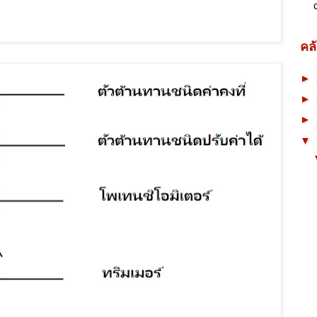
คล
►
►
►
▼