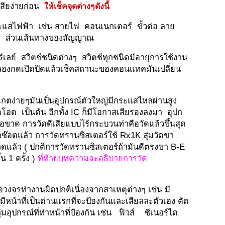
สเสียง่ายก่อน
ให้เช็คจุดต่างๆดังนี้
ะแสไฟฟ้า เช่น สายไฟ คอนเนกเตอร์ ขั้วต่อ ลาย
ละ ส่วนเส้นทางของสัญญาณ
 รีเลย์ สวิตช์ชนิดต่างๆ สวิตช์ทุกชนิดมีอายุการใช้งาน
? ลองกดเปิดปิดแล้วเช็คสถานะของคอนแทคมันเปลี่ยน
งเกตง่ายๆมันเป็นอุปกรณ์ตัวใหญ่มีกระแสไหลผ่านสูง
ด เป็นต้น อีกทั้ง IC ก็มีโอกาสเสียรองลงมา อุปก
ขาด การวัดดีเสียแบบไร้กระบวนท่าคือวัดแล้วขึ้นสุด
ือซ๊อตแล้ว การวัดทรานซิสเตอร์ใช้ Rx1K สุ่มวัดขา
นขาดแล้ว ( ปกติการวัดทรานซิสเตอร์ถ้ามันดีตรงขา B-E
น 1 ครั้ง )
ที่ท้ายบทความจะอธิบายการวัด
ื่อวงจรทำงานผิดปกติเนื่องจากสาเหตุต่างๆ เช่น มี
ีหน้าที่เป็นด่านแรกที่จะป้องกันและเสียลละตัวเอง ตัด
่มอุปกรณ์ที่ทำหน้าที่ป้องกัน เช่น ฟิวส์ ซีเนอร์ได