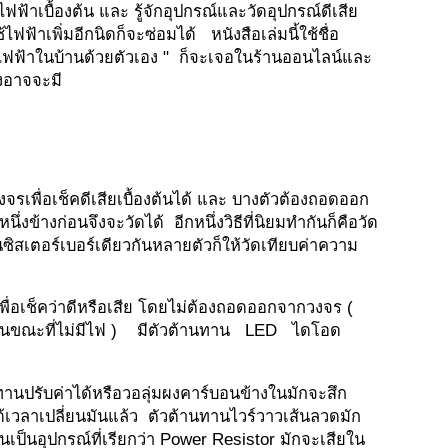
ไฟฟ้าเบื้องต้น และ รู้จักอุปกรณ์และวัดอุปกรณ์ดีเสีย
ไฟฟ้าเพิ่มอีกนิดก็จะซ่อมได้ หนังสือเล่มนี้ใช้ชื่อ
ช้ไฟฟ้าในบ้านด้วยตัวเอง " ก็จะเจอในร้านออนไลน์และ
งอาจจะมี
งจรเพื่อเช็คดีเสียเบื้องต้นได้ และ บางตัวต้องถอดออก
ข้างก่อนจึงจะวัดได้ อีกหนึ่งวิธีที่นิยมทำกันก็คือวัด
ซิสเตอร์เบอร์เดียวกันหลายตัวก็ให้วัดเทียบค่าความ
พื่อเช็คว่าดีหรือเสีย โดยไม่ต้องถอดออกจากวงจร (
อวัดในขณะที่ไม่มีไฟ ) มีตัวต้านทาน LED ไดโอด
านปรับค่าได้หรือวอลุ่มผงคาร์บอนข้างในมักจะสึก
้เวลาเปลี่ยนมันแล้ว ตัวต้านทานไวร์วาวเส้นลวดมัก
นเป็นอุปกรณ์ที่เรียกว่า Power Resistor มักจะเสียใน