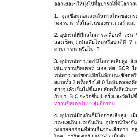
ออกเยอะๆให้มุ่งไปที่อุปกรณ์ที่มีโอกา
1. จุดเชื่อมต่อและเส้นทางไหลของกร
วงจรขาด ทั้งในส่วนของพาวเวอร์ แ
2. อุปกรณ์ที่มีกลไกการเคลื่อนที่ เช่น
ลองเช็คดูว่ามันเสียไหมหรือปกติดี 
ตามการกดหรือไม่ ?
3. อุปกรณ์พาวเวอร์มีโอกาสเสียสูง สั
เช่น ทรานซิสเตอร์ มอสเฟต SCR ไดโอ
รณ์พาวเวอร์ชอบเสียในลักษณะช๊อตหรือ
สเกลทั้ง 2 ครั้งหรือได้ 0 โอห์มตลอดค
ต่างๆแล้วเข็มไม่ขึ้นเลยสักครั้งคือมั
กับขา B-C จะวัดขึ้น 1 ครั้งและวัดไม่ขึ้
ทรานซิสเตอร์แบบสุ่มอีกรอบ
4. อุปกรณ์ป้องกันก็มีโอกาสเสียสูง เม
กระแสเกิน แรงดันเกิน อุปกรณ์ป้องกันม
วงจรออกก่อนที่ส่วนอื่นๆจะเสียหาย กลุ
โอด วาริสเตอร์ ( MOV ) เป็นต้น