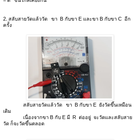
= ดี ขึ้นใกล้เคียงกัน
2. สลับสายวัดแล้ววัด ขา B กับขา E และขา B กับขา C อีก
ครั้ง
สลับสายวัดแล้ววัด ขา B กับขา E ยังวัดขึ้นเหมือน
เดิม
เนื่องจากขา B กับ E มี R ต่ออยู่ จะวัดและสลับสาย
วัด ก็จะวัดขึ้นตลอด